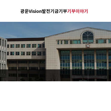
광운Vision
발전기금기부
기부이야기