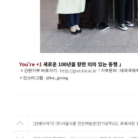
You're +1
새로운 100년을 향한 의미 있는 동행
」
:
http://give.kw.ac.kr
/
○ 간편기부 바로가기
기부문의 : 대외국제처 홍
○ 인스타그램 : @kw_giving
​
[선배이야기] (주)서울식품 전진택동문(전기공학02), 후배사랑